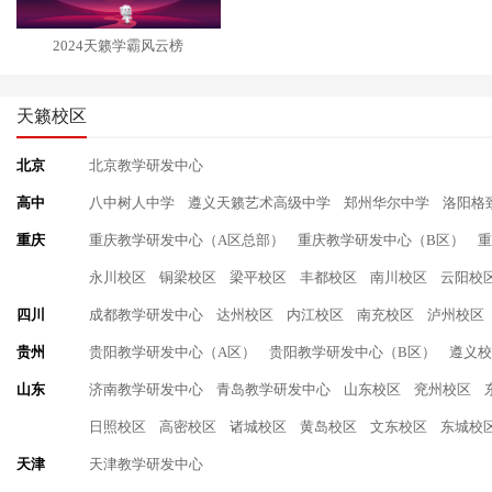
2024天籁学霸风云榜
天籁校区
北京
北京教学研发中心
高中
八中树人中学
遵义天籁艺术高级中学
郑州华尔中学
洛阳格
重庆
重庆教学研发中心（A区总部）
重庆教学研发中心（B区）
重
永川校区
铜梁校区
梁平校区
丰都校区
南川校区
云阳校
四川
成都教学研发中心
达州校区
内江校区
南充校区
泸州校区
贵州
贵阳教学研发中心（A区）
贵阳教学研发中心（B区）
遵义校
山东
济南教学研发中心
青岛教学研发中心
山东校区
兖州校区
日照校区
高密校区
诸城校区
黄岛校区
文东校区
东城校
天津
天津教学研发中心