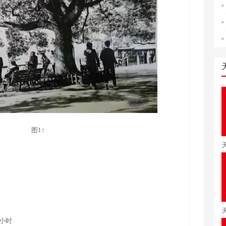
图1↑
小时