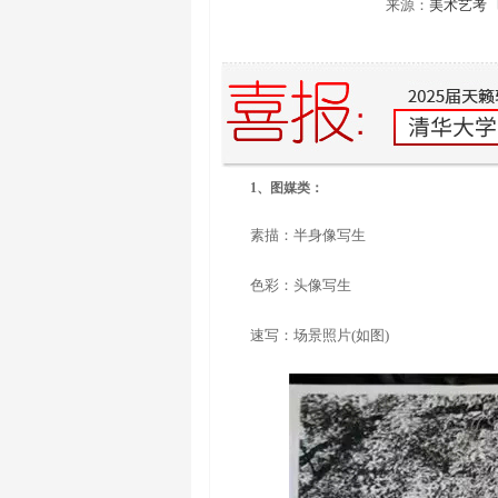
来源：
美术艺考
1、图媒类：
素描：半身像写生
色彩：头像写生
速写：场景照片(如图)