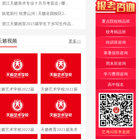
浙江天籁美术专业十月月考直击 | 哪...
执笔前行 绘梦山河 | 天籁全国校区2...
重点院校精品班
浙江天籁画室2023届学生下乡写生作品...
校考精品班
天籁视频
更多>>
特训班咨询
寒暑假班咨询
周末班咨询
学习费用咨询
高中报名
天籁艺术学校2022届
天籁艺术学校2022届
美术专业李同学通过清
美术专业阳同学通过中
华大学
央美术学院
天籁艺术学校2022届
天籁教育2021届美术
艺考问答李老师