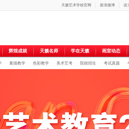
天籁艺术学校官网
新浪微博
设
辉煌成就
天籁名师
学在天籁
画室动态
学
素描教学
色彩教学
美术艺考
院校招生
考试真题