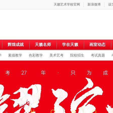
天籁艺术学校官网
新浪微博
设
辉煌成就
天籁名师
学在天籁
画室动态
学
素描教学
色彩教学
美术艺考
院校招生
考试真题