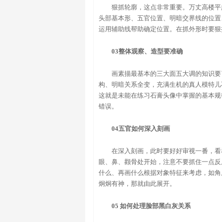
狠抓轮廓，这点非常重要。万丈高楼平
头部基本形、五官位置、明暗交界线的位置
运用辅助线帮助确定位置。在抓外形时要狠
03整体观察、造型要准确
画素描最基本的三大面五大调的知识要
构、明暗关系全变，充满生机的真人模特儿
这就是未能在练习石膏头像中掌握的基本规
错误。
04五官如何深入刻画
在深入刻画，此时要好好审视一番，看
眼、鼻、颧骨处开始，注意不要抓住一点反
什么、再画什么根据对象特征来考虑，如角
炯炯有神，那就由此展开。
05 如何处理脸部黑白灰关系