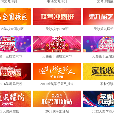
导演艺考培训
书法艺考培训
艺考详情解
艺术学校全国校区
天籁校考冲刺班
天籁第九届艺
第十三届艺术节
天籁第十四届艺术节
天籁第十五届
2016学霸风云榜
2017精英学子系列报道
家长必读
023天籁荣耀榜
2023联考加油站
2022天籁学霸