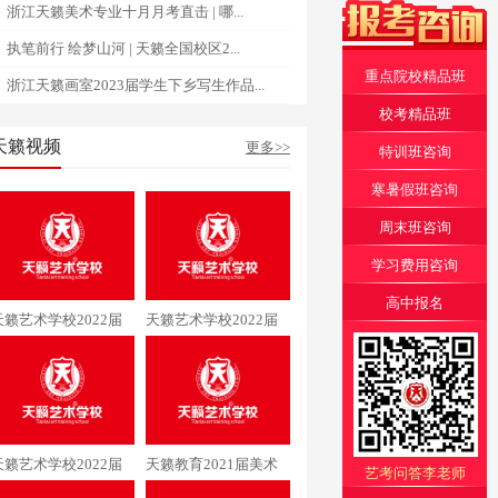
浙江天籁美术专业十月月考直击 | 哪...
执笔前行 绘梦山河 | 天籁全国校区2...
重点院校精品班
浙江天籁画室2023届学生下乡写生作品...
校考精品班
天籁视频
更多>>
特训班咨询
寒暑假班咨询
周末班咨询
学习费用咨询
高中报名
天籁艺术学校2022届
天籁艺术学校2022届
美术专业李同学通过清
美术专业阳同学通过中
华大学
央美术学院
天籁艺术学校2022届
天籁教育2021届美术
艺考问答李老师