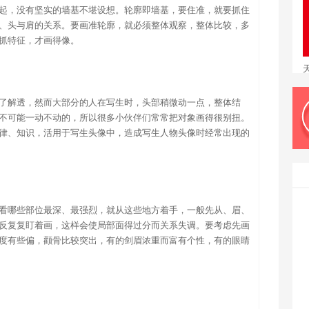
起，没有坚实的墙基不堪设想。轮廓即墙基，要住准，就要抓住
、头与肩的关系。要画准轮廓，就必须整体观察，整体比较，多
抓特征，才画得像。
了解透，然而大部分的人在写生时，头部稍微动一点，整体结
不可能一动不动的，所以很多小伙伴们常常把对象画得很别扭。
律、知识，活用于写生头像中，造成写生人物头像时经常出现的
看哪些部位最深、最强烈，就从这些地方着手，一般先从、眉、
反复复盯着画，这样会使局部面得过分而关系失调。要考虑先画
度有些偏，颧骨比较突出，有的剑眉浓重而富有个性，有的眼睛