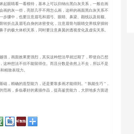
眯起眼睛看一看模特，基本上可以归纳出黑白灰关系，一般在画
会画的灰一些，亮部几乎不用怎么画，这样的画面黑白灰关系不
一步骤中，也要注意眉毛和眉弓、眼睛、鼻梁、颧线以及前额、
骨转折点及眉毛自身的浓密变化，注意眉骨与眼睛交界线穿插转
鼻子的极大体积关系，同时要注意鼻翼的透视变化及虚实关系。
越强，画面效果更强烈，其实这种想法早就过期了，即使自己想
，这种想法不但不能留得住。而且分数是依然上不去，所以不是
确和精致表现力。
础，精确的造型能力，还是要靠多画才能得到。“ 孰能生巧 ”，
的范画，多临摹好的素描作品，提高鉴赏能力，大胆地多方面进