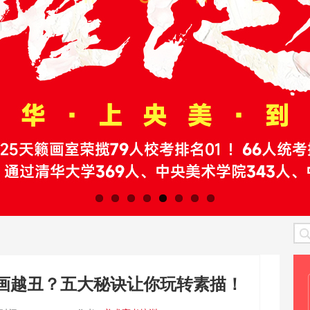
画越丑？五大秘诀让你玩转素描！