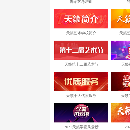
舞蹈艺考培训
天籁艺术学校简介
天籁
天籁第十二届艺术节
天籁
天籁十大优质服务
天籁
2021天籁学霸风云榜
2