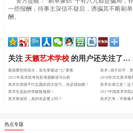
警方提醒：“刷单兼职”十有八九都是骗局，
一些报酬，待事主深信不疑后，诱骗其不断刷单
酬。
关注
天籁艺术学校
的用户还关注了…
素描要想得高分，首先掌握这“七”要素
美术 | 画不好手
2015年美术统考色彩考题解读与分析
2018年河北美术
美术生填报平行志愿的四大技巧，你必须知晓！
美术生请注意！这几
美术生该如何突破瓶颈期！
文化线！
2017中国美术学
美术寒假班，真的有必要上吗？
美术艺考：半身像
热点专题