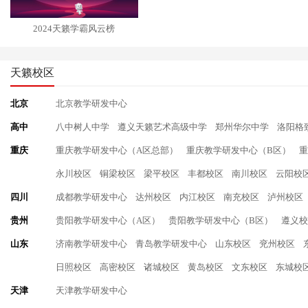
2024天籁学霸风云榜
天籁校区
北京
北京教学研发中心
高中
八中树人中学
遵义天籁艺术高级中学
郑州华尔中学
洛阳格
重庆
重庆教学研发中心（A区总部）
重庆教学研发中心（B区）
重
永川校区
铜梁校区
梁平校区
丰都校区
南川校区
云阳校
四川
成都教学研发中心
达州校区
内江校区
南充校区
泸州校区
贵州
贵阳教学研发中心（A区）
贵阳教学研发中心（B区）
遵义校
山东
济南教学研发中心
青岛教学研发中心
山东校区
兖州校区
日照校区
高密校区
诸城校区
黄岛校区
文东校区
东城校
天津
天津教学研发中心