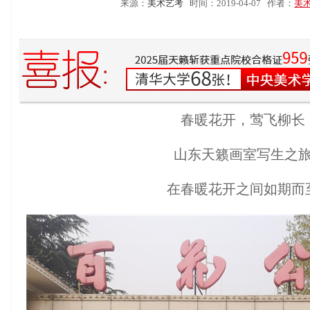
来源：
美术艺考
时间：2019-04-07
作者：
美
春暖花开，莺飞柳长
山东天籁画室写生之
在春暖花开之间如期而