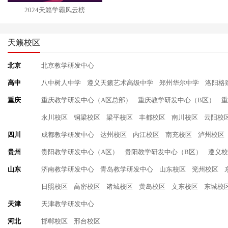
2024天籁学霸风云榜
天籁校区
北京
北京教学研发中心
高中
八中树人中学
遵义天籁艺术高级中学
郑州华尔中学
洛阳格
重庆
重庆教学研发中心（A区总部）
重庆教学研发中心（B区）
重
永川校区
铜梁校区
梁平校区
丰都校区
南川校区
云阳校
四川
成都教学研发中心
达州校区
内江校区
南充校区
泸州校区
贵州
贵阳教学研发中心（A区）
贵阳教学研发中心（B区）
遵义校
山东
济南教学研发中心
青岛教学研发中心
山东校区
兖州校区
日照校区
高密校区
诸城校区
黄岛校区
文东校区
东城校
天津
天津教学研发中心
河北
邯郸校区
邢台校区