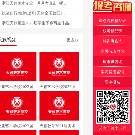
浙江天籁美术专业十月月考直击 | 哪...
执笔前行 绘梦山河 | 天籁全国校区2...
重点院校精品班
浙江天籁画室2023届学生下乡写生作品...
校考精品班
天籁视频
更多>>
特训班咨询
寒暑假班咨询
周末班咨询
学习费用咨询
高中报名
天籁艺术学校2022届
天籁艺术学校2022届
美术专业李同学通过清
美术专业阳同学通过中
华大学
央美术学院
天籁艺术学校2022届
天籁教育2021届美术
艺考问答李老师