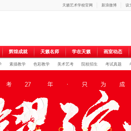
天籁艺术学校官网
新浪微博
设
辉煌成就
天籁名师
学在天籁
画室动态
学
素描教学
色彩教学
美术艺考
院校招生
考试真题