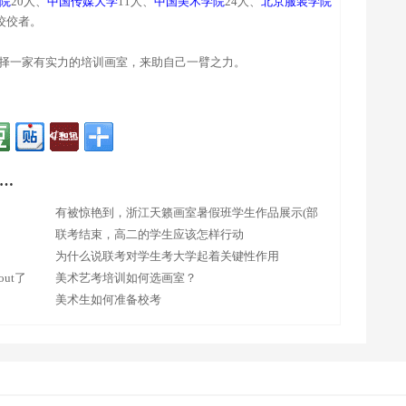
院
20人、
中国传媒大学
11人、
中国美术学院
24人、
北京服装学院
佼佼者。
择一家有实力的培训画室，来助自己一臂之力。
…
有被惊艳到，浙江天籁画室暑假班学生作品展示(部
分)
联考结束，高二的学生应该怎样行动
为什么说联考对学生考大学起着关键性作用
ut了
美术艺考培训如何选画室？
美术生如何准备校考